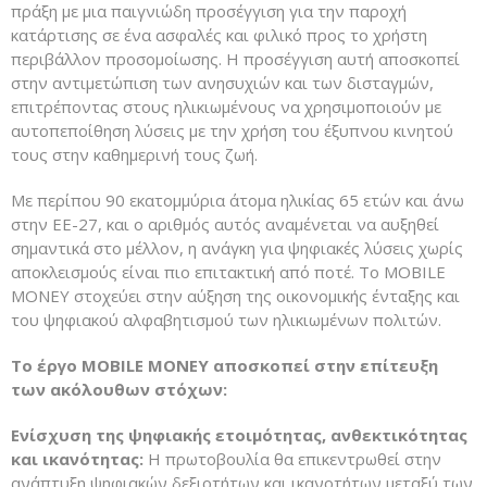
πράξη με μια παιγνιώδη προσέγγιση για την παροχή
κατάρτισης σε ένα ασφαλές και φιλικό προς το χρήστη
περιβάλλον προσομοίωσης. Η προσέγγιση αυτή αποσκοπεί
στην αντιμετώπιση των ανησυχιών και των δισταγμών,
επιτρέποντας στους ηλικιωμένους να χρησιμοποιούν με
αυτοπεποίθηση λύσεις με την χρήση του έξυπνου κινητού
τους στην καθημερινή τους ζωή.
Με περίπου 90 εκατομμύρια άτομα ηλικίας 65 ετών και άνω
στην ΕΕ-27, και ο αριθμός αυτός αναμένεται να αυξηθεί
σημαντικά στο μέλλον, η ανάγκη για ψηφιακές λύσεις χωρίς
αποκλεισμούς είναι πιο επιτακτική από ποτέ. Το MOBILE
MONEY στοχεύει στην αύξηση της οικονομικής ένταξης και
του ψηφιακού αλφαβητισμού των ηλικιωμένων πολιτών.
Το έργο MOBILE MONEY αποσκοπεί στην επίτευξη
των ακόλουθων στόχων:
Ενίσχυση της ψηφιακής ετοιμότητας, ανθεκτικότητας
και ικανότητας:
Η πρωτοβουλία θα επικεντρωθεί στην
ανάπτυξη ψηφιακών δεξιοτήτων και ικανοτήτων μεταξύ των