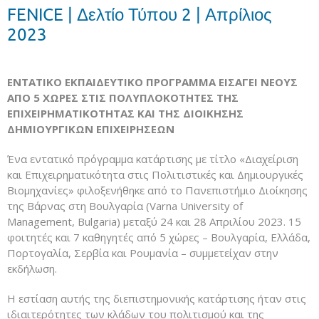
FENICE | Δελτίο Τύπου 2 | Απρίλιος
2023
ΕΝΤΑΤΙΚΟ
ΕΚΠΑΙΔΕΥΤΙΚΟ
ΠΡΟΓΡΑΜΜΑ ΕΙΣΑΓΕΙ ΝΕΟΥΣ
ΑΠΟ 5 ΧΩΡΕΣ ΣΤ
ΙΣ ΠΟΛΥΠΛΟΚΟΤΗΤΕΣ
ΤΗΣ
ΕΠΙΧΕΙΡΗΜΑΤΙΚΟΤΗΤΑΣ ΚΑΙ ΤΗΣ
ΔΙΟΙΚΗΣΗΣ
ΔΗΜΙΟΥΡΓΙΚ
ΩΝ
ΕΠΙΧΕΙΡΗΣΕΩΝ
Ένα εντατικό πρόγραμμα κατάρτισης με τίτλο «Διαχείριση
και Επιχειρηματικότητα στις Πολιτιστικές και Δημιουργικές
Βιομηχανίες» φιλοξενήθηκε από το Πανεπιστήμιο Διοίκησης
της Βάρνας στη Βουλγαρία (Varna University of
Management, Bulgaria) μεταξύ 24 και 28 Απριλίου 2023. 15
φοιτητές και 7 καθηγητές από 5 χώρες – Βουλγαρία, Ελλάδα,
Πορτογαλία, Σερβία και Ρουμανία – συμμετείχαν στην
εκδήλωση.
Η εστίαση αυτής της διεπιστημονικής κατάρτισης ήταν στις
ιδιαιτερότητες των κλάδων του πολιτισμού και της