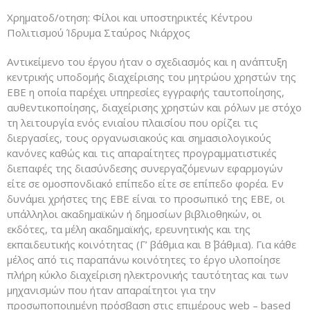
Χρηματοδ/οτηση: Φίλοι και υποστηρικτές Κέντρου
Πολιτισμού Ίδρυμα Σταύρος Νιάρχος
Αντικείμενο του έργου ήταν ο σχεδιασμός και η ανάπτυξη
κεντρικής υποδομής διαχείρισης του μητρώου χρηστών της
ΕΒΕ η οποία παρέχει υπηρεσίες εγγραφής ταυτοποίησης,
αυθεντικοποίησης, διαχείρισης χρηστών και ρόλων με στόχο
τη λειτουργία ενός ενιαίου πλαισίου που ορίζει τις
διεργασίες, τους οργανωσιακούς και σημασιολογικούς
κανόνες καθώς και τις απαραίτητες προγραμματιστικές
διεπαφές της διασύνδεσης συνεργαζόμενων εφαρμογών
είτε σε ομοσπονδιακό επίπεδο είτε σε επίπεδο φορέα. Εν
δυνάμει χρήστες της ΕΒΕ είναι το προσωπικό της ΕΒΕ, οι
υπάλληλοι ακαδημαϊκών ή δημοσίων βιβλιοθηκών, οι
εκδότες, τα μέλη ακαδημαϊκής, ερευνητικής και της
εκπαιδευτικής κοινότητας (Γ’ βάθμια και Β΄ βάθμια). Για κάθε
μέλος από τις παραπάνω κοινότητες το έργο υλοποίησε
πλήρη κύκλο διαχείριση ηλεκτρονικής ταυτότητας και των
μηχανισμών που ήταν απαραίτητοι για την
προσωποποιημένη πρόσβαση στις επιμέρους web – based