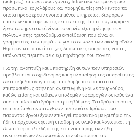
(μαθητές), απόφοιτους, γονείς, διδακτικό και ερευνητικό
προσωπικό, εργολάβους και προμηθευτές) από κέντρα τα
οποία προσφέρουν ενοποιημένες υπηρεσίες, διαφόρων
επιπέδων και τομέων της εκπαίδευσης. Για το συγκεκριμένο
έργο τα σημεία αυτά είναι τα σημεία εξυπηρέτησης των
πολιτών στης τριτοβάθμια εκπαίδευση που είναι οι
γραμματείες των τμημάτων για το σύνολο των ακαδημαϊκών
θεμάτων και οι αντίστοιχες διοικητικές υπηρεσίες για τις
υπόλοιπες περιπτώσεις εξυπηρέτησης του πολίτη.
Για την ανάπτυξη και υποστήριξη αυτών των υπηρεσιών
προβλέπεται ο σχεδιασμός και η υλοποίηση της απαραίτητης
δικτυακής/υπολογιστικής υποδομής που απαιτείται
επιπροσθέτως στην ήδη ανεπτυγμένη και λειτουργούσα,
καθώς επίσης και ειδικών υποδομών εφαρμογών σε κάθε ένα
από τα πιλοτικά ιδρύματα τριτοβάθμιας. Τα ιδρύματα αυτά,
στα οποία θα αναπτυχθούν πιλοτικά οι δράσεις του
παρόντος έργου έχουν επιλεγεί προσεκτικά με κριτήριο την
ήδη υπάρχουσα σχετική υποδομή σε υλικό και λογισμικό, τη
δυνατότητα ολοκλήρωσης και ενοποίησης των ήδη
ανεπτυγμένων λειτουργιών, την αξιοποίηση της