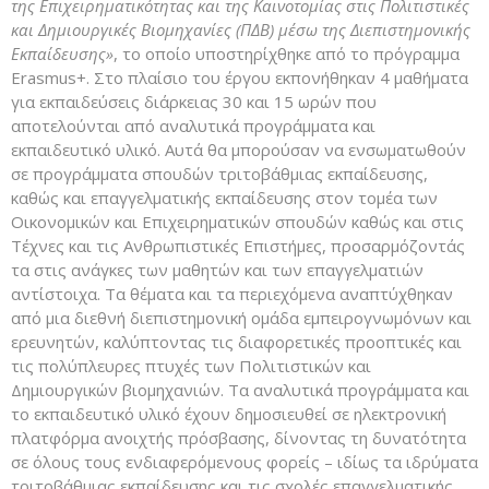
της Επιχειρηματικότητας και της Καινοτομίας στις Πολιτιστικές
και Δημιουργικές Βιομηχανίες (ΠΔΒ) μέσω της Διεπιστημονικής
Εκπαίδευσης»
, το οποίο υποστηρίχθηκε από το πρόγραμμα
Erasmus+. Στο πλαίσιο του έργου εκπονήθηκαν 4 μαθήματα
για εκπαιδεύσεις διάρκειας 30 και 15 ωρών που
αποτελούνται από αναλυτικά προγράμματα και
εκπαιδευτικό υλικό. Αυτά θα μπορούσαν να ενσωματωθούν
σε προγράμματα σπουδών τριτοβάθμιας εκπαίδευσης,
καθώς και επαγγελματικής εκπαίδευσης στον τομέα των
Οικονομικών και Επιχειρηματικών σπουδών καθώς και στις
Τέχνες και τις Ανθρωπιστικές Επιστήμες, προσαρμόζοντάς
τα στις ανάγκες των μαθητών και των επαγγελματιών
αντίστοιχα. Τα θέματα και τα περιεχόμενα αναπτύχθηκαν
από μια διεθνή διεπιστημονική ομάδα εμπειρογνωμόνων και
ερευνητών, καλύπτοντας τις διαφορετικές προοπτικές και
τις πολύπλευρες πτυχές των Πολιτιστικών και
Δημιουργικών βιομηχανιών. Τα αναλυτικά προγράμματα και
το εκπαιδευτικό υλικό έχουν δημοσιευθεί σε ηλεκτρονική
πλατφόρμα ανοιχτής πρόσβασης, δίνοντας τη δυνατότητα
σε όλους τους ενδιαφερόμενους φορείς – ιδίως τα ιδρύματα
τριτοβάθμιας εκπαίδευσης και τις σχολές επαγγελματικής