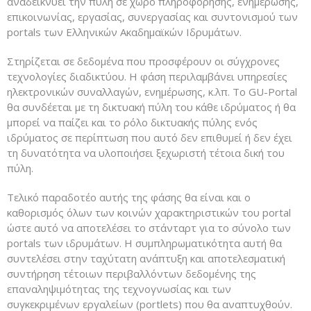
αναδεικνύει την πύλη σε χώρο πληροφόρησης, ενημέρωσης,
επικοινωνίας, εργασίας, συνεργασίας και συντονισμού των
portals των Ελληνικών Ακαδημαϊκών Ιδρυμάτων.
Στηρίζεται σε δεδομένα που προσφέρουν οι σύγχρονες
τεχνολογίες διαδικτύου. Η φάση περιλαμβάνει υπηρεσίες
ηλεκτρονικών συναλλαγών, ενημέρωσης, κ.λπ. Το GU-Portal
θα συνδέεται με τη δικτυακή πύλη του κάθε ιδρύματος ή θα
μπορεί να παίζει και το ρόλο δικτυακής πύλης ενός
ιδρύματος σε περίπτωση που αυτό δεν επιθυμεί ή δεν έχει
τη δυνατότητα να υλοποιήσει ξεχωριστή τέτοια δική του
πύλη.
Τελικό παραδοτέο αυτής της φάσης θα είναι και ο
καθορισμός όλων των κοινών χαρακτηριστικών του portal
ώστε αυτό να αποτελέσει το στάνταρτ για το σύνολο των
portals των ιδρυμάτων. Η συμπληρωματικότητα αυτή θα
συντελέσει στην ταχύτατη ανάπτυξη και αποτελεσματική
συντήρηση τέτοιων περιβαλλόντων δεδομένης της
επαναληψιμότητας της τεχνογνωσίας και των
συγκεκριμένων εργαλείων (portlets) που θα αναπτυχθούν.