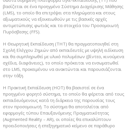
σωστά δομημένη πλατφόρμα τηλε-εκπαίδευσης (ΤΤ) που
βασίζεται σε ένα προηγμένο Σύστημα Διαχείρισης Μάθησης
(LMS), το οποίο θα επιτρέψει στα πληρώματα και στους
αξιωματικούς να εξοικειωθούν με τις βασικές αρχές
αντιμετώπισης φωτιάς και τα στοιχεία του Προσομοιωτή
Πυρόσβεσης (FFS).
Η Θεωρητική Εκπαίδευση (THT) θα πραγματοποιηθεί στη
Σχολή Ελέγχου Ζημιών από εκπαιδευτές με υψηλή ειδίκευση
και θα συμπληρωθεί με υλικό πολυμέσων (βίντεο, κινούμενα
σχέδια, διαφάνειες), το οποίο πρόκειται να ενσωματωθεί
στο LMS, προκειμένου να ανακτώνται και παρουσιάζονται
στην τάξη.
H Πρακτική Εκπαίδευση (HOT) θα βασιστεί σε ένα
προηγμένο φορητό σύστημα, το οποίο θα φέρεται από τους
εκπαιδευόμενους κατά τη διάρκεια της παρουσίας τους
στον προσομοιωτή. Το σύστημα θα αποτελείται από
εφαρμογές τύπου Επαυξανόμενης Πραγματικότητας
(Augmented Reality – AR), οι οποίες θα επικαλύπτουν
προειδοποιήσεις ή επεξηγηματικό κείμενο σε παράθυρο