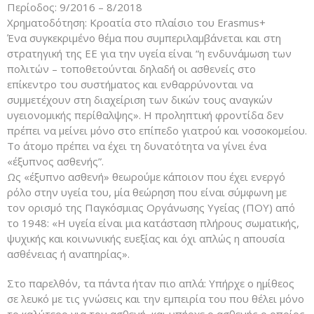
Περίοδος: 9/2016 – 8/2018
Χρηματοδότηση: Κροατία στο πλαίσιο του Erasmus+
Ένα συγκεκριμένο θέμα που συμπεριλαμβάνεται και στη
στρατηγική της ΕΕ για την υγεία είναι “η ενδυνάμωση των
πολιτών – τοποθετούνται δηλαδή οι ασθενείς στο
επίκεντρο του συστήματος και ενθαρρύνονται να
συμμετέχουν στη διαχείριση των δικών τους αναγκών
υγειονομικής περίθαλψης». H προληπτική φροντίδα δεν
πρέπει να μείνει μόνο στο επίπεδο γιατρού και νοσοκομείου.
Το άτομο πρέπει να έχει τη δυνατότητα να γίνει ένα
«έξυπνος ασθενής”.
Ως «έξυπνο ασθενή» θεωρούμε κάποιον που έχει ενεργό
ρόλο στην υγεία του, μία θεώρηση που είναι σύμφωνη με
τον ορισμό της Παγκόσμιας Οργάνωσης Υγείας (ΠΟΥ) από
το 1948: «Η υγεία είναι μια κατάσταση πλήρους σωματικής,
ψυχικής και κοινωνικής ευεξίας και όχι απλώς η απουσία
ασθένειας ή αναπηρίας».
Στο παρελθόν, τα πάντα ήταν πιο απλά: Υπήρχε ο ημίθεος
σε λευκό με τις γνώσεις και την εμπειρία του που θέλει μόνο