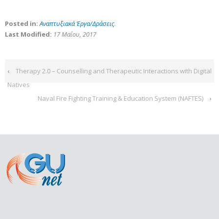
Posted in:
Αναπτυξιακά Έργα/Δράσεις
.
Last Modified:
17 Μαΐου, 2017
‹
Therapy 2.0 – Counselling and Therapeutic Interactions with Digital
Natives
Naval Fire Fighting Training & Education System (NAFTES)
›