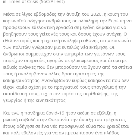
in Times of Crisis (SoCrATest)
Μέσα σε λίγες εβδομάδες την άνοιξη του 2020, η κρίση του
κορωνοϊού οδήγησε ανθρώπους σε ολόκληρη την Ευρώπη να
προσφέρουν εθελοντική εργασία σε μεγάλη κλίμακα για να
βοηθήσουν τους γείτονές τους και όσους έχουν ανάγκη. Ο
εθελοντισμός και η σχετική ανάληψη ευθύνης στην κοινωνία
των πολιτών γνώρισαν μια εντελώς νέα εκτίμηση. Οι
άνθρωποι συμμετείχαν στην ευημερία των γειτόνων τους,
παρείχαν υπηρεσίες αγορών σε ηλικιωμένους και άτομα με
ειδικές ανάγκες που δεν μπορούσαν να βγουν από τα σπίτια
τους ή αναλάμβαναν άλλες δραστηριότητες της
καθημερινότητας. Αναλάμβαναν κυρίως καθήκοντα που δεν
είχαν καμία σχέση με το πραγματικό τους επάγγελμα ή την
εκπαίδευσή τους, π.χ. στον τομέα της περίθαλψης, της
γεωργίας ή της κινητικότητας.
Και ενώ η πανδημία Covid-19 ήταν ακόμη σε εξέλιξη, η
ρωσική εισβολή στην Ουκρανία την άνοιξη του τρέχοντος
έτους οδήγησε σε ένα νέο προσφυγικό κύμα που χρειάζεται
και πάλι εθελοντές για να αντιμετωπίσουν ένα πλήθος