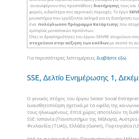
συνεισφέρουν στις προσπάθειες
διατήρησης
τους και
φορείς, ειδικότερα στις αγροτικές περιοχές. Το έργο
SKIV
μοναστήρια που εργάζονται σκληρά για τη διατήρηση τω
ένα
πολύγλωσσο Πρόγραμμα Κατάρτισης
που στοχε
εμπορίας μοναστικών προϊόντων.
Όλες οι δραστηριότητες του έργου SKIVRE στοχεύουν στ
στοχεύουν στην αύξηση των εσόδων
με σκοπό τη σ
Για περισσότερες λεπτομέρειες
διαβάστε εδώ
.
SSE, Δελτίο Ενημέρωσης 1, Δεκέ
Ο γενικός στόχος του έργου Senior Social Entrepren
ευαισθητοποίηση σχετικά με τα οφέλη της κοινωνικ
τους ηλικιωμένους. Επτά χώρες αποτελούν τη διεθ
SSE: Ισπανία (Πανεπιστήμιο της Μάλαγα), Αυστρία
Φινλανδία (TUAS), Ελλάδα (Gunet), Πορτογαλία (US
Υπό το συντονισμό του Πανεπιστημίου της Μάλαγα