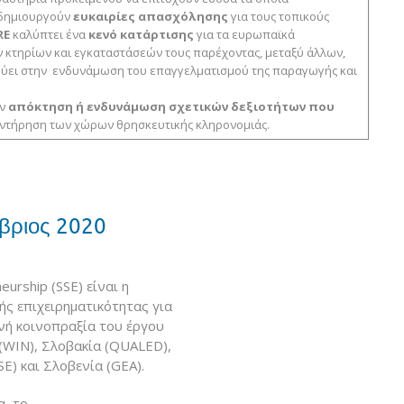
 δημιουργoύν
ευκαιρίες απασχόλησης
για τους τοπικούς
RE
καλύπτει ένα
κενό κατάρτισης
για τα ευρωπαϊκά
ν κτηρίων και εγκαταστάσεών τους παρέχοντας, μεταξύ άλλων,
ύει στην ενδυνάμωση του επαγγελματισμού της παραγωγής και
ην
απόκτηση ή ενδυνάμωση σχετικών δεξιοτήτων που
υντήρηση των χώρων θρησκευτικής κληρονομιάς.
μβριος 2020
eurship (SSE) είναι η
ής επιχειρηματικότητας για
νή κοινοπραξία του έργου
 (WIN), Σλοβακία (QUALED),
E) και Σλοβενία (GEA).
, το