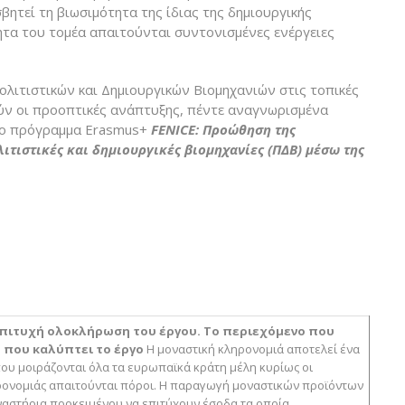
ητεί τη βιωσιμότητα της ίδιας της δημιουργικής
τητα του τομέα απαιτούνται συντονισμένες ενέργειες
ολιτιστικών και Δημιουργικών Βιομηχανιών στις τοπικές
ούν οι προοπτικές ανάπτυξης, πέντε αναγνωρισμένα
 το πρόγραμμα Erasmus+
FENICE: Προώθηση της
λιτιστικές και δημιουργικές βιομηχανίες (ΠΔΒ) μέσω της
 επιτυχή ολοκλήρωση του έργου. Το περιεχόμενο που
 που καλύπτει το έργο
Η μοναστική κληρονομιά αποτελεί ένα
ου μοιράζονται όλα τα ευρωπαϊκά κράτη μέλη κυρίως οι
ληρονομιάς απαιτούνται πόροι. Η παραγωγή μοναστικών προϊόντων
οναστήρια προκειμένου να επιτύχουν έσοδα τα οποία