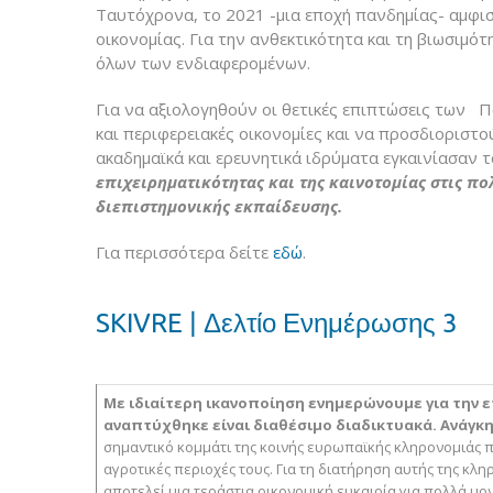
Ταυτόχρονα, το 2021 -μια εποχή πανδημίας- αμφισβ
οικονομίας. Για την ανθεκτικότητα και τη βιωσιμό
όλων των ενδιαφερομένων.
Για να αξιολογηθούν οι θετικές επιπτώσεις των Π
και περιφερειακές οικονομίες και να προσδιοριστ
ακαδημαϊκά και ερευνητικά ιδρύματα εγκαινίασαν
επιχειρηματικότητας και της καινοτομίας στις πο
διεπιστημονικής εκπαίδευσης.
Για περισσότερα δείτε
εδώ
.
SKIVRE | Δελτίο Ενημέρωσης 3
Με ιδιαίτερη ικανοποίηση ενημερώνουμε για την
αναπτύχθηκε είναι διαθέσιμο διαδικτυακά.
Ανάγκη
σημαντικό κομμάτι της κοινής ευρωπαϊκής κληρονομιάς π
αγροτικές περιοχές τους. Για τη διατήρηση αυτής της κ
αποτελεί μια τεράστια οικονομική ευκαιρία για πολλά μ