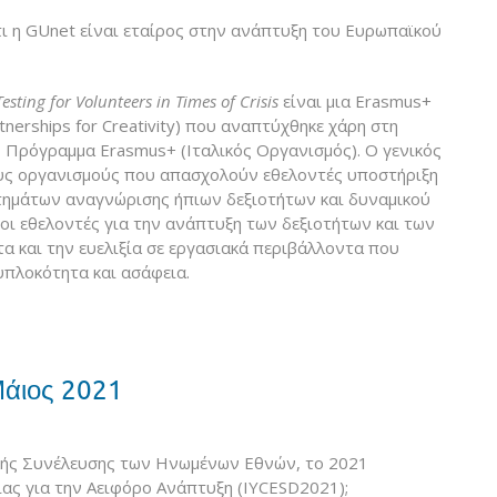
ι η GUnet είναι εταίρος στην ανάπτυξη του Ευρωπαϊκού
esting for Volunteers in Times of Crisis
είναι μια Erasmus+
nerships for Creativity) που αναπτύχθηκε χάρη στη
Πρόγραμμα Erasmus+ (Ιταλικός Οργανισμός). Ο γενικός
υς οργανισμούς που απασχολούν εθελοντές υποστήριξη
τημάτων αναγνώρισης ήπιων δεξιοτήτων και δυναμικού
οι εθελοντές για την ανάπτυξη των δεξιοτήτων και των
α και την ευελιξία σε εργασιακά περιβάλλοντα που
υπλοκότητα και ασάφεια.
Μάιος 2021
νικής Συνέλευσης των Hνωμένων Εθνών, το 2021
ας για την Αειφόρο Ανάπτυξη (IYCESD2021);