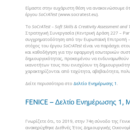
Είμαστε στην ευχάριστη θέση να ανακοινώσουμε ότ
έργου
SoCrATest
(www.socratest.eu).
Το
SoCrATest – Soft Skills & Creativity Assessment and T
Στρατηγική Συνεργασία (Κεντρική Δράση 227 – Part
συγχρηματοδότηση από την Ευρωπαϊκή Επιτροπή – 
στόχος του έργου
SoCrATest
είναι να παράσχει στο
και καθοδήγηση για την εφαρμογή εσωτερικών συσ
δημιουργικότητας, προκειμένου να ενδυναμωθούν 
ικανοτήτων τους που ενισχύουν τη δημιουργικότητ
χαρακτηρίζονται από ταχύτητα, αβεβαιότητα, πολ
Δείτε περισσότερα στο
Δελτίο Ενημέρωσης 1
.
FENICE – Δελτίο Ενημέρωσης 1, 
Γνωρίζετε ότι, το 2019, στην 74η σύνοδο της Γε
ανακηρύχθηκε Διεθνές Έτος Δημιουργικής Οικονομί